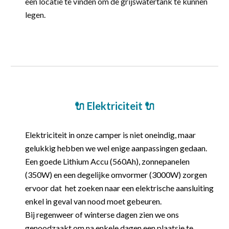
een locatie te vinden om de grijswatertank te kunnen
legen.
🔌 Elektriciteit
🔌
Elektriciteit in
onze
camper is niet oneindig, maar
gelukkig hebben we wel enige aanpassingen gedaan
.
Een goede Lithium Accu (560Ah), zonnepanelen
(350W) en een degelijke omvormer
(3000W)
zorgen
ervoor dat het zoeken naar een elektrische aansluiting
enkel in geval van nood moet gebeuren.
Bij regenweer of winterse dagen
zien we ons
genoodzaakt
om na enkele dagen een plaatsje te